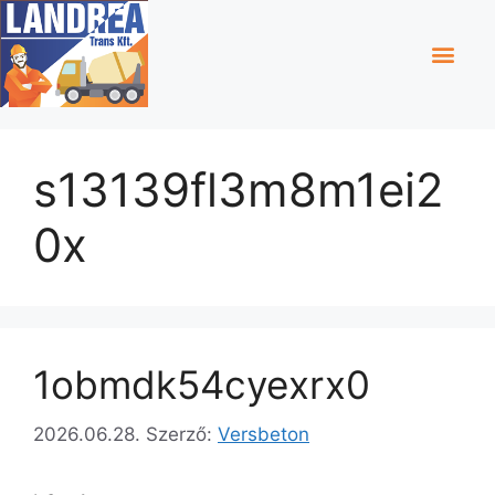
s13139fl3m8m1ei2
0x
1obmdk54cyexrx0
2026.06.28.
Szerző:
Versbeton