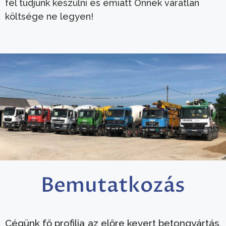
fel tudjunk készülni és emiatt Önnek váratlan
költsége ne legyen!
Bemutatkozás
Cégünk fő profilja az előre kevert betongyártás,