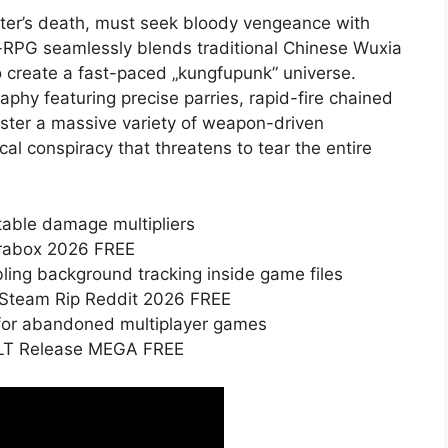
aster’s death, must seek bloody vengeance with
ion-RPG seamlessly blends traditional Chinese Wuxia
o create a fast-paced „kungfupunk” universe.
aphy featuring precise parries, rapid-fire chained
Master a massive variety of weapon-driven
cal conspiracy that threatens to tear the entire
ustable damage multipliers
erabox 2026 FREE
bling background tracking inside game files
 Steam Rip Reddit 2026 FREE
for abandoned multiplayer games
FLT Release MEGA FREE