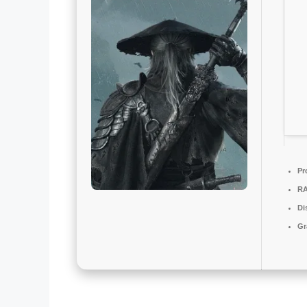
Pr
R
Di
Gr