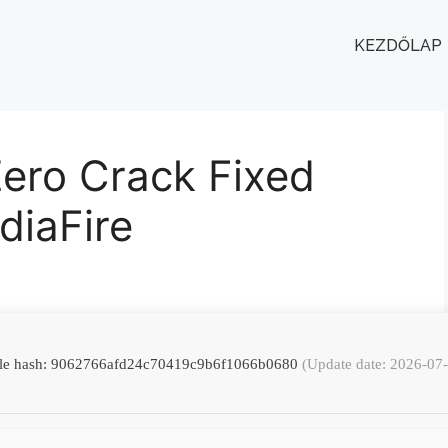
KEZDŐLAP
ero Crack Fixed
iaFire
le hash: 9062766afd24c70419c9b6f1066b0680
(Update date: 2026-07