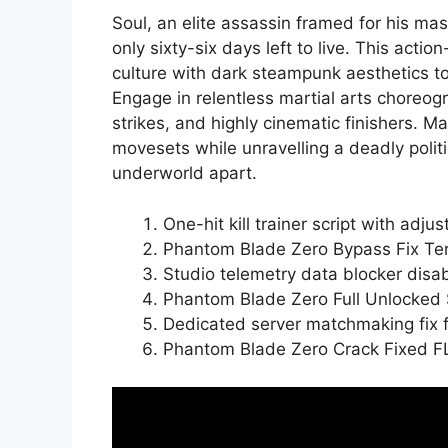
Soul, an elite assassin framed for his m
only sixty-six days left to live. This act
culture with dark steampunk aesthetics t
Engage in relentless martial arts choreogr
strikes, and highly cinematic finishers. 
movesets while unravelling a deadly politi
underworld apart.
One-hit kill trainer script with adj
Phantom Blade Zero Bypass Fix T
Studio telemetry data blocker disa
Phantom Blade Zero Full Unlocked
Dedicated server matchmaking fix 
Phantom Blade Zero Crack Fixed 