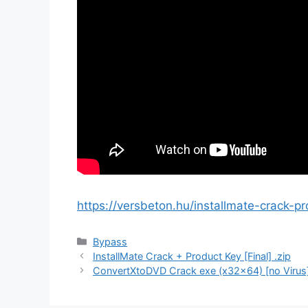
https://versbeton.hu/installmate-crack-pr
Bypass
InstallMate Crack + Product Key [Final] .zip
ConvertXtoDVD Crack exe (x32x64) [no Virus