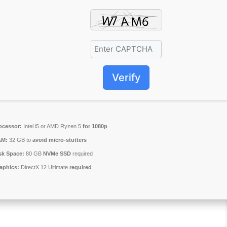
Verify
ocessor:
Intel i5 or AMD Ryzen 5
for 1080p
AM:
32 GB to
avoid micro-stutters
sk Space:
80 GB
NVMe SSD
required
aphics:
DirectX 12 Ultimate
required