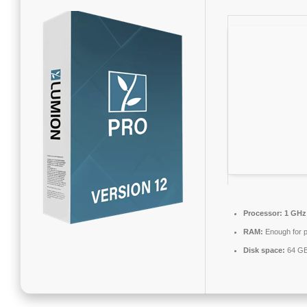
Processor:
1 GHz 
RAM:
Enough for p
Disk space:
64 GB