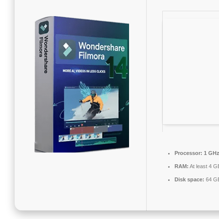
Processor:
1 GHz 
RAM:
At least 4 G
Disk space:
64 GB